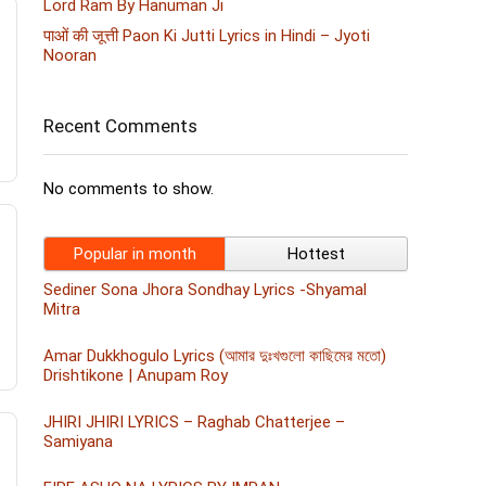
Lord Ram By Hanuman Ji
पाओं की जूत्ती Paon Ki Jutti Lyrics in Hindi – Jyoti
Nooran
Recent Comments
No comments to show.
Popular in month
Hottest
Sediner Sona Jhora Sondhay Lyrics -Shyamal
Mitra
Amar Dukkhogulo Lyrics (আমার দুঃখগুলো কাছিমের মতো)
Drishtikone | Anupam Roy
JHIRI JHIRI LYRICS – Raghab Chatterjee –
Samiyana