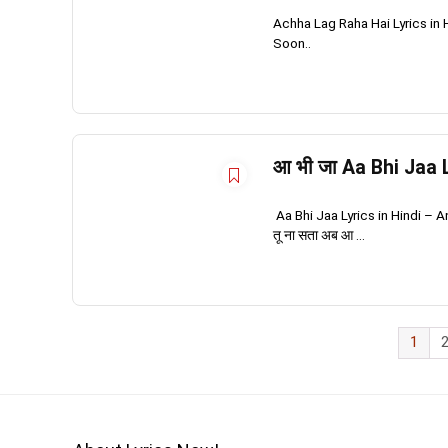
Achha Lag Raha Hai Lyrics in
Soon..
आ भी जा Aa Bhi Jaa 
Aa Bhi Jaa Lyrics in Hindi – Ankur Te
तू ना सता अब आ ...
1