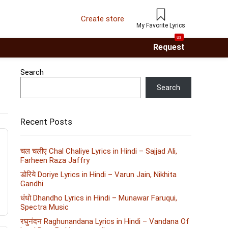
Create store
My Favorite Lyrics
us
Request
Search
Search
Recent Posts
चल चलीए Chal Chaliye Lyrics in Hindi – Sajjad Ali,
Farheen Raza Jaffry
डोरिये Doriye Lyrics in Hindi – Varun Jain, Nikhita
Gandhi
धंधो Dhandho Lyrics in Hindi – Munawar Faruqui,
Spectra Music
रघुनंदन Raghunandana Lyrics in Hindi – Vandana Of