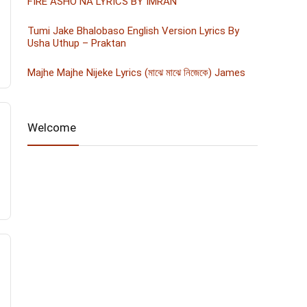
FIRE ASHO NA LYRICS BY IMRAN
Tumi Jake Bhalobaso English Version Lyrics By
Usha Uthup – Praktan
Majhe Majhe Nijeke Lyrics (মাঝে মাঝে নিজেকে) James
Welcome